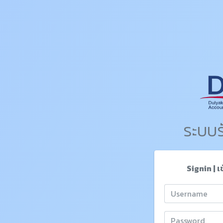
ระบบร
Signin | เ